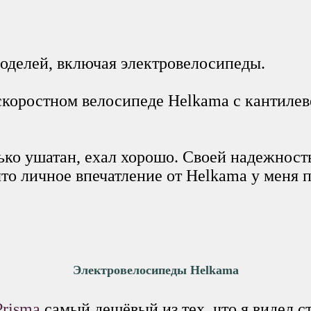
оделей, включая электровелосипеды.
хскоростном велосипеде Helkama c кантил
лько ушатан, ехал хорошо. Своей надежнос
 что личное впечатление от Helkama у меня
Электровелосипеды Helkama
Prisma
самый дешёвый из тех, что я видел ст