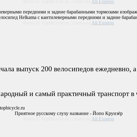
Фото ©: TopBicycle.ru / снято на
Ali Express
велосипед Helkama c кантилеверными передними и задние бараб
Фото ©: TopBicycle.ru / снято на
Ali Express
ачала выпуск 200 велосипедов ежедневно, а
ародный и самый практичный транспорт в Ф
Приятное русскому слуху название - Йопо Круизёр
Фото ©: TopBicycle.ru / снято на
Ali Express