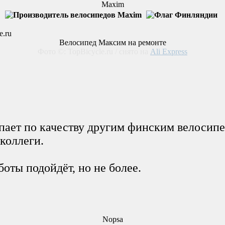
Maxim
Велосипед Максим на ремонте
Фото ©: TopBicycle.ru / снято на
Ali Express
ает по качеству другим финским велосипед
коллеги.
боты подойдёт, но не более.
Nopsa