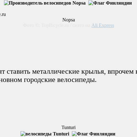
Nopsa
Фото ©: TopBicycle.ru / снято на
Ali Express
т ставить металлические крылья, впрочем 
сновном городские велосипеды.
Tunturi