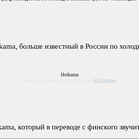
kama, больше известный в России по холод
Helkama
Фото ©: TopBicycle.ru / снято на
Ali Express
ama, который в переводе с финского звучит