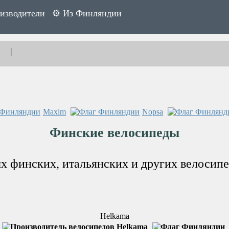
изводители
⚙ Из Финляндии
|
Maxim
Nopsa
Финские велосипеды
ых финских, итальянских и других велосип
Helkama