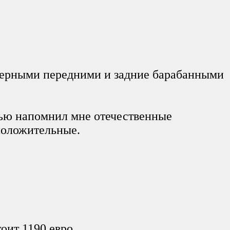
еверными передними и задние барабанными
тью напомнил мне отечественные
 положительные.
оит 1190 евро.