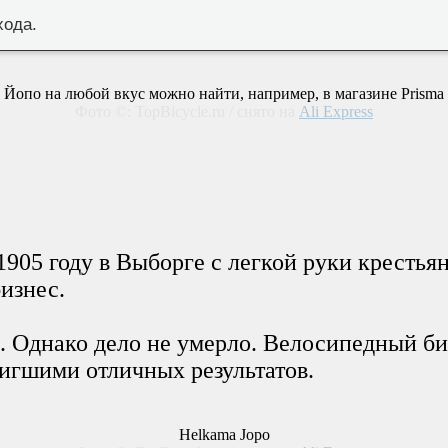
хода.
Йопо на любой вкус можно найти, например, в магазине Prisma
Фото ©: TopBicycle.ru / снято на
Ali Express
1905 году в Выборге с легкой руки крестья
изнес.
. Однако дело не умерло. Велосипедный б
тигшими отличных результатов.
Helkama Jopo