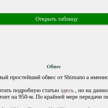
Открыть таблицу
Обвес
амый простейший обвес от Shimano а именн
итать подробную статью
здесь
, но на данн
стоит на 950-м. По крайней мере передачи 