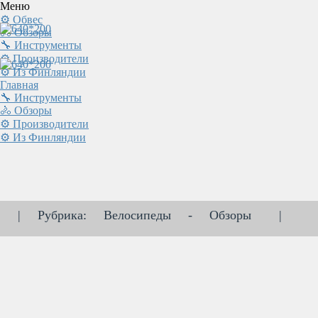
Меню
⚙ Обвес
🚴 Обзоры
🔧 Инструменты
⚙ Производители
⚙ Из Финляндии
Главная
🔧 Инструменты
🚴 Обзоры
⚙ Производители
⚙ Из Финляндии
|
Рубрика:
Велосипеды
-
Обзоры
|